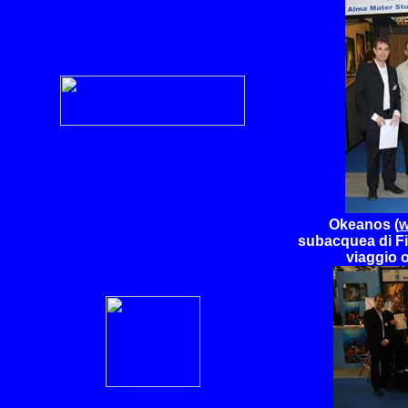
Okeanos (
w
subacquea di Fi
viaggio o