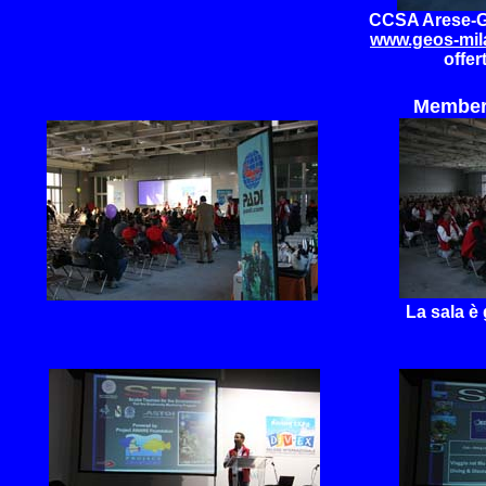
CCSA Arese-G
www.geos-mila
offer
Member 
La sala è