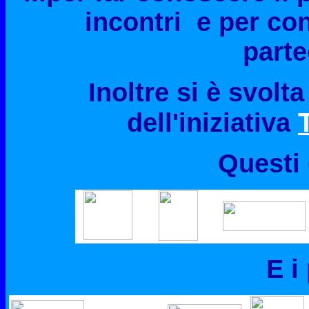
incontri e per con
parte
Inoltre si è svolt
dell'iniziativa
Questi 
ff
g
g
E i 
e