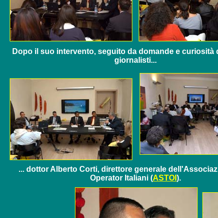
Dopo il suo intervento, seguito da domande e curiosità 
giornalisti...
... dottor Alberto Corti, direttore generale dell'Associa
Operator Italiani (
ASTOI
).