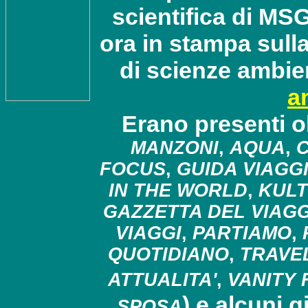
scientifica di MS
ora in stampa sulla
di scienze ambie
a
Erano presenti ol
MANZONI
,
AQUA
,
C
FOCUS
,
GUIDA VIAGG
IN THE WORLD
,
KULT
GAZZETTA DEL VIAG
VIAGGI
,
PARTIAMO
,
QUOTIDIANO
,
TRAVE
ATTUALITA'
,
VANITY 
) e alcuni g
SPOSA