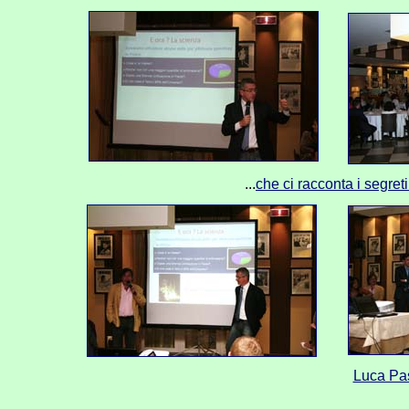
...
c
he ci racconta i segret
Luca Pas