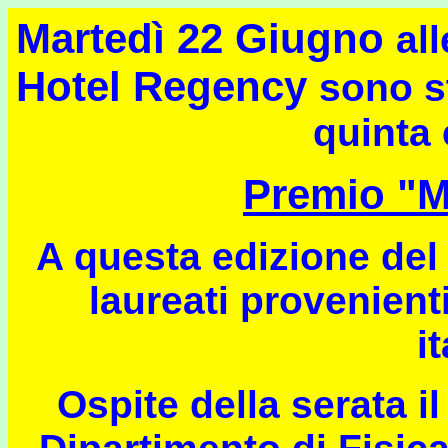
Marted
ì 22 Giugno
al
Hotel Regency
sono st
quinta 
Premio "M
A questa edizione del
laureati provenient
i
Ospite della serata il