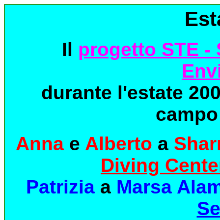
Est
Il
progetto STE -
Env
durante l'estate 20
campo 
Anna
e
Alberto
a
Shar
Diving Cente
Patrizia
a
Marsa Ala
Se