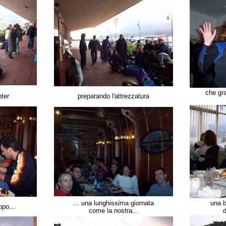
che gr
nter
preparando l'attrezzatura
... una lunghissima giornata
una b
opo...
come la nostra...
d