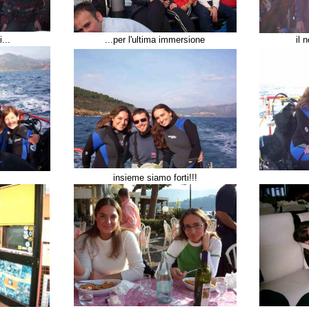
...
...per l'ultima immersione
il 
insieme siamo forti!!!