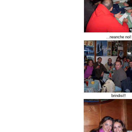
...neanche noi!
brindisi!!