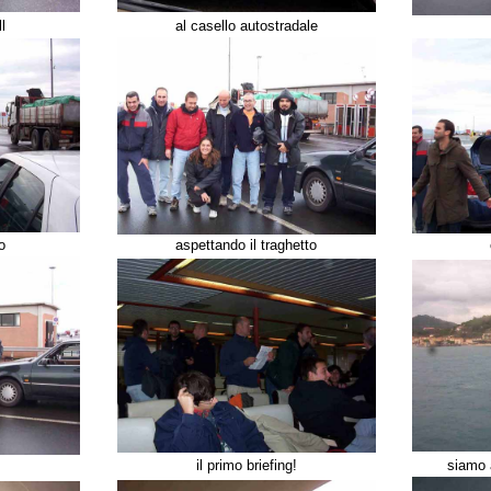
l
al casello autostradale
o
aspettando il traghetto
il primo briefing!
siamo 