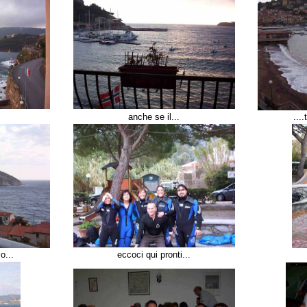
anche se il...
...
o...
eccoci qui pronti...