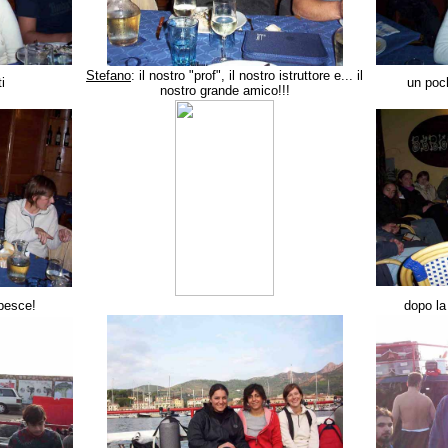
Stefano
: il nostro "prof", il nostro istruttore e... il
i
un poch
nostro grande amico!!!
 pesce!
dopo la