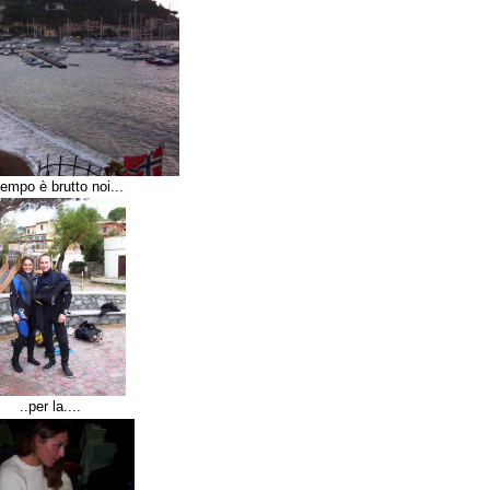
.tempo è brutto noi...
..per la....