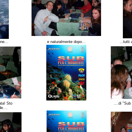
ne...
e naturalmente dopo...
...tutt
ta! Sto
....di "Sub
e....